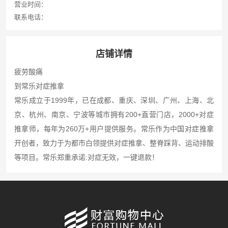
营业时间：
联系电话：
店铺详情
疲劳酸痛
到常乐对症推拿
常乐成立于1999年，已在成都、重庆、深圳、广州、上海、北
京、杭州、南京、宁波等城市拥有200+直营门店，2000+对症
推拿师，每年为260万+用户提供服务。常乐作为中国对症推拿
开创者，致力于为都市白领提供对症推拿、整脊踩背、运动排酸
等项目。常乐郑重承诺:对症无效，一键退款！