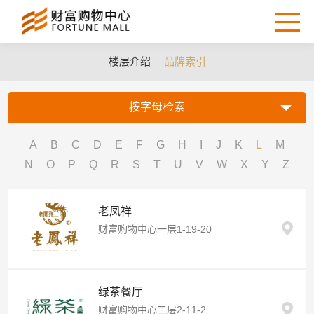
楼层介绍
品牌索引
按字母检索
A
B
C
D
E
F
G
H
I
J
K
L
M
N
O
P
Q
R
S
T
U
V
W
X
Y
Z
老凤祥
财富购物中心一层1-19-20
绿茶餐厅
财富购物中心二层2-11-2