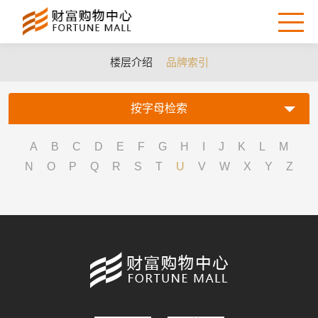
楼层介绍
品牌索引
按字母检索
A
B
C
D
E
F
G
H
I
J
K
L
M
N
O
P
Q
R
S
T
U
V
W
X
Y
Z