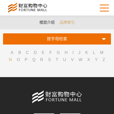
楼层介绍
品牌索引
按字母检索
A
B
C
D
E
F
G
H
I
J
K
L
M
N
O
P
Q
R
S
T
U
V
W
X
Y
Z